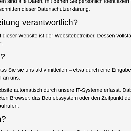
ind alle Daten, mit denen Sie persönlich identifiziert
chnitten dieser Datenschutzerklärung.
eitung verantwortlich?
f dieser Website ist der Websitebetreiber. Dessen vollst
“.
n?
ass Sie sie uns aktiv mitteilen – etwa durch eine Eingab
l an uns.
site automatisch durch unsere IT-Systeme erfasst. Dab
ten Browser, das Betriebssystem oder den Zeitpunkt des
ufrufen.
n?